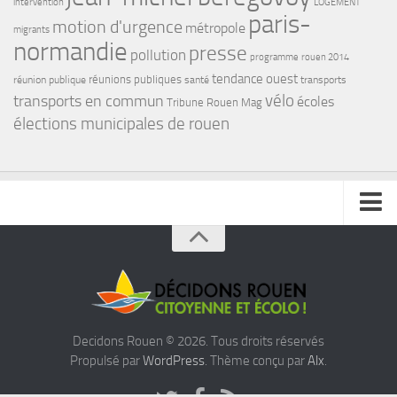
intervention
LOGEMENT
paris-
motion d'urgence
métropole
migrants
normandie
presse
pollution
programme
rouen 2014
tendance ouest
réunions publiques
réunion publique
santé
transports
transports en commun
vélo
écoles
Tribune Rouen Mag
élections municipales de rouen
INSCRIVEZ VOUS A NOTRE NEWSLETTER
Decidons Rouen © 2026. Tous droits réservés
Propulsé par
WordPress
. Thème conçu par
Alx
.