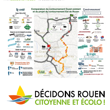
COMMERCE
EMPLOI / IDENTITE / CULTURE
FINANCES
JEUNESSE & ECOLES
SANTE ENVIRONNEMENT
SECURITE
SPORT
TRANSPORTS
VIVRE ENSEMBLE
Vidéos
CLIP DE CAMPAGNE
Présentation du programme
Vos Elu-es