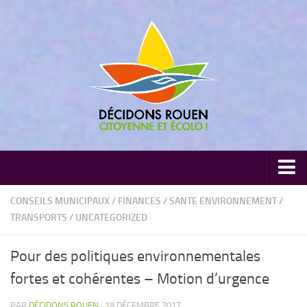
Communiqués de presse
CONSEILS MUNICIPAUX
/
FINANCES
/
SANTE ENVIRONNEMENT
/
TRANSPORTS
/
UNCATEGORIZED
Nos publications
Dans la presse
Pour des politiques environnementales
Conseils Municipaux
fortes et cohérentes – Motion d’urgence
Thématiques
PAR
DÉCIDONS ROUEN
· 19 DÉCEMBRE 2017