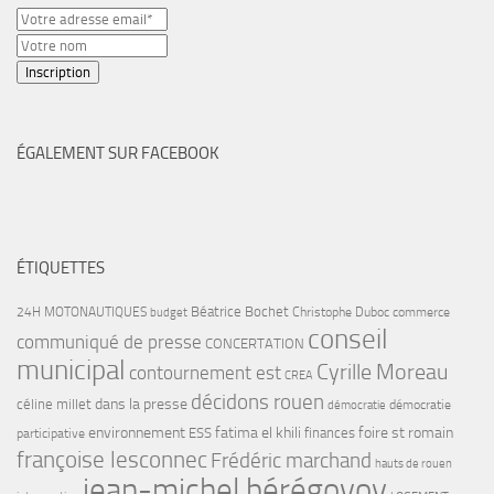
ÉGALEMENT SUR FACEBOOK
ÉTIQUETTES
Béatrice Bochet
24H MOTONAUTIQUES
Christophe Duboc
commerce
budget
conseil
communiqué de presse
CONCERTATION
municipal
Cyrille Moreau
contournement est
CREA
décidons rouen
dans la presse
céline millet
démocratie
démocratie
environnement
fatima el khili
foire st romain
ESS
finances
participative
françoise lesconnec
Frédéric marchand
hauts de rouen
jean-michel bérégovoy