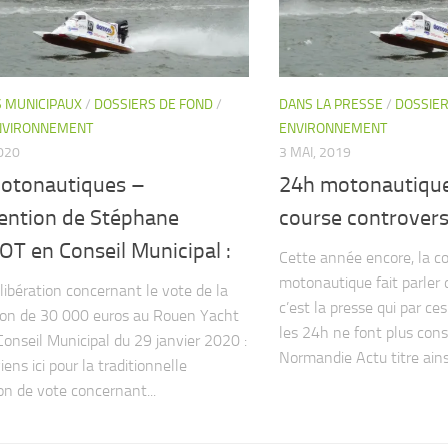
S MUNICIPAUX
/
DOSSIERS DE FOND
/
DANS LA PRESSE
/
DOSSIER
NVIRONNEMENT
ENVIRONNEMENT
2020
3 MAI, 2019
otonautiques –
24h motonautiqu
vention de Stéphane
course controvers
T en Conseil Municipal :
Cette année encore, la c
motonautique fait parler d
élibération concernant le vote de la
c’est la presse qui par ce
on de 30 000 euros au Rouen Yacht
les 24h ne font plus cons
Conseil Municipal du 29 janvier 2020 :
Normandie Actu titre ainsi
viens ici pour la traditionnelle
ion de vote concernant...