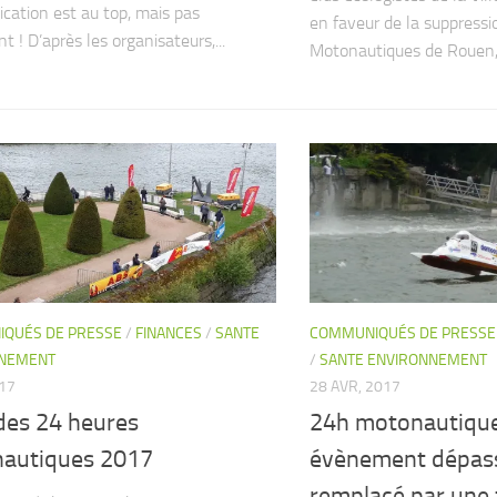
ation est au top, mais pas
en faveur de la suppress
 ! D’après les organisateurs,...
Motonautiques de Rouen, 
QUÉS DE PRESSE
/
FINANCES
/
SANTE
COMMUNIQUÉS DE PRESSE
NNEMENT
/
SANTE ENVIRONNEMENT
017
28 AVR, 2017
des 24 heures
24h motonautique
autiques 2017
évènement dépassé
remplacé par une 