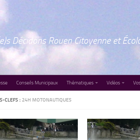
e)s Décidons Rouen Citoyenne et Écol
esse
Conseils Municipaux
Thématiques
Vidéos
Vos
S-CLEFS :
24H MOTONAUTIQUES