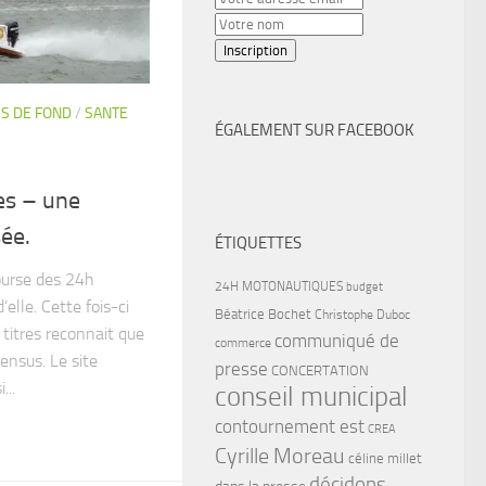
S DE FOND
/
SANTE
ÉGALEMENT SUR FACEBOOK
es – une
ée.
ÉTIQUETTES
ourse des 24h
24H MOTONAUTIQUES
budget
’elle. Cette fois-ci
Béatrice Bochet
Christophe Duboc
s titres reconnait que
communiqué de
commerce
ensus. Le site
presse
CONCERTATION
...
conseil municipal
contournement est
CREA
Cyrille Moreau
céline millet
décidons
dans la presse