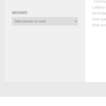
Communi
L’éditio
ARCHIVES
terminé
alors qu
Archives
était err