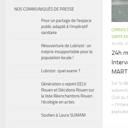
NOS COMMUNIQUÉS DE PRESSE
Pour un partage de l’espace
public adapté à l’impératif
CONSEIL
sanitaire
SANTE E
30 JAN, 
Réouverture de Lubrizol : un
24h m
mépris insupportable pour la
population locale !
Inter
MARTO
Lubrizol : quel avenir ?
Sur la d
Génération.s rejoint EELV
subventi
Rouen et Décidons Rouen sur
la liste Réenchantons Rouen :
Club au 
l’écologie en actes.
« J’inter
explicat
Soutien à Laura SLIMANI