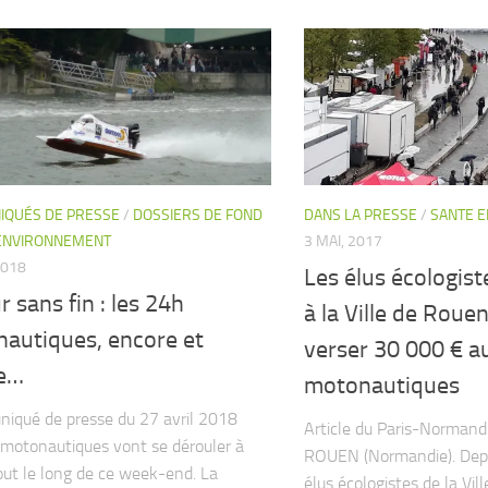
QUÉS DE PRESSE
/
DOSSIERS DE FOND
DANS LA PRESSE
/
SANTE 
ENVIRONNEMENT
3 MAI, 2017
2018
Les élus écologis
r sans fin : les 24h
à la Ville de Roue
autiques, encore et
verser 30 000 € a
e…
motonautiques
qué de presse du 27 avril 2018
Article du Paris-Norman
motonautiques vont se dérouler à
ROUEN (Normandie). Depu
ut le long de ce week-end. La
élus écologistes de la Vil