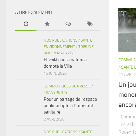
À LIRE ÉGALEMENT
NOS PUBLICATIONS
/
SANTE
ENVIRONNEMENT
/
TRIBUNE
ROUEN MAGAZINE
Et voilà que la nature a
COMMUNI
dompté la Ville
/
SANTE 
15 JUIN, 2020
27 AVR, 
Un jou
COMMUNIQUÉS DE PRESSE
/
TRANSPORTS
monon
Pour un partage de l’espace
encor
public adapté à l’impératif
sanitaire
Communi
2 AVR, 2020
Les 24h 
Rouen to
NOS PUBLICATIONS
/
SANTE