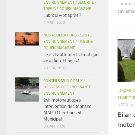
ENVIRONNEMENT
/
SECURITE
/
communic
TRIBUNE ROUEN MAGAZINE
seulement
Lubrizol – et après ?
4 MAR, 2020
NOS PUBLICATIONS
/
SANTE
ENVIRONNEMENT
/
TRIBUNE
ROUEN MAGAZINE
Le réchauffement climatique
en action. Et nous?
28 FÉV, 2020
CONSEILS MUNICIPAUX
/
DOSSIERS DE FOND
/
SANTE
COMMUNI
ENVIRONNEMENT
ENVIRO
24h motonautiques –
3 MAI, 2
Intervention de Stéphane
MARTOT en Conseil
Bilan 
Municipal :
moton
30 JAN, 2020