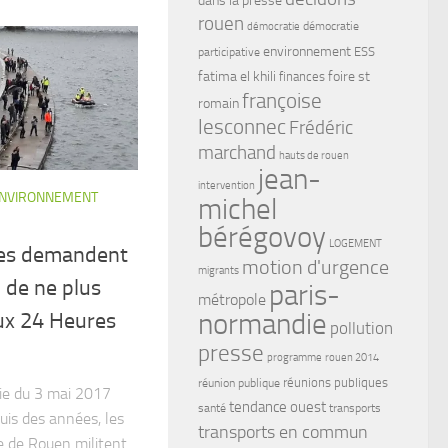
rouen
démocratie
démocratie
environnement
ESS
participative
fatima el khili
foire st
finances
françoise
romain
lesconnec
Frédéric
marchand
hauts de rouen
jean-
intervention
ENVIRONNEMENT
michel
bérégovoy
LOGEMENT
tes demandent
motion d'urgence
migrants
n de ne plus
paris-
métropole
normandie
ux 24 Heures
pollution
presse
programme
rouen 2014
réunions publiques
réunion publique
die du 3 mai 2017
tendance ouest
santé
transports
is des années, les
transports en commun
le de Rouen militent