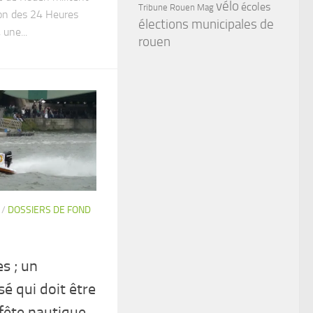
vélo
écoles
Tribune Rouen Mag
ion des 24 Heures
élections municipales de
une...
rouen
/
DOSSIERS DE FOND
s ; un
 qui doit être
fête nautique