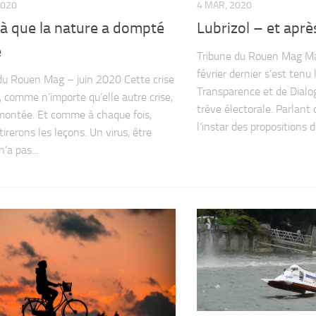
2020
4 MAR, 2020
là que la nature a dompté
Lubrizol – et aprè
e
Tribune du Rouen Mag M
février dernier s’est tenu
du Rouen Mag – juin 2020 Cette crise
Transparence et de Dialog
e, comme n’importe qu’elle autre crise,
trêve électorale. Parlant
montée. Et comme à chaque fois,
l’instar des propositions de
irerons les leçons. Un virus, être
’a pas...