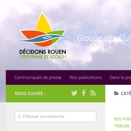
Groupe des Elu(
Communiqués de presse
Nos publications
Dans la pr
NOUS SUIVRE :
CATÉ
NOS PUB
TRIBUNE