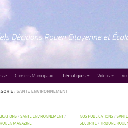
e)s Décidons Rouen Citoyenne et Écol
esse
Conseils Municipaux
Thématiques
Vidéos
Vos
GORIE :
SANTE ENVIRONNEMENT
LICATIONS
/
SANTE ENVIRONNEMENT
/
NOS PUBLICATIONS
/
SANTE
 ROUEN MAGAZINE
SECURITE
/
TRIBUNE ROUE