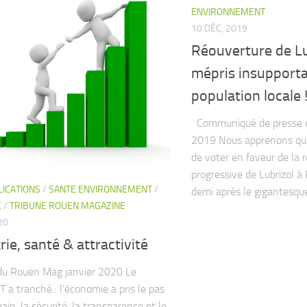
ENVIRONNEMENT
10 DÉC, 2019
Réouverture de Lu
mépris insupporta
population locale 
Communiqué de presse 
2019 Nous apprenons qu
de voter en faveur de la 
progressive de Lubrizol à
LICATIONS
/
SANTE ENVIRONNEMENT
/
demi après le gigantesque
E
/
TRIBUNE ROUEN MAGAZINE
20
rie, santé & attractivité
du Rouen Mag janvier 2020 Le
a tranché : l’économie a pris le pas
ain, la sécurité, la transparence et le