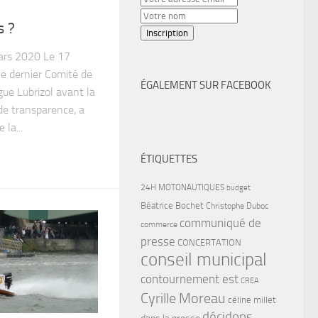
s ?
ars 2020 Le 17
 le dernier Comité de
ÉGALEMENT SUR FACEBOOK
ue Lubrizol avant la
 de transparence, a
 la...
ÉTIQUETTES
24H MOTONAUTIQUES
budget
Béatrice Bochet
Christophe Duboc
communiqué de
commerce
presse
CONCERTATION
conseil municipal
contournement est
CREA
Cyrille Moreau
céline millet
décidons
dans la presse