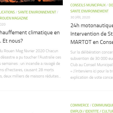
CONSEILS MUNICIPAUX
/
DO
SANTE ENVIRONNEMENT
LICATIONS
/
SANTE ENVIRONNEMENT
/
30 JAN, 2020
 ROUEN MAGAZINE
2020
24h motonautiqu
chauffement climatique en
Intervention de S
. Et nous?
MARTOT en Consei
du Rouen Mag février 2020 Chacun
Sur la délibération concer
 désastre a pu toucher l’Australie ces
subvention de 30 000 eu
s semaines : un incendie a ravagé de
Club au Conseil Municipal
ons d’hectares, causant 28 morts
« J’interviens ici pour la t
, deux milliers de maisons réduites...
explication de vote concer
COMMERCE
/
COMMUNIQUÉ
EMPLOI / IDENTITE / CULTU