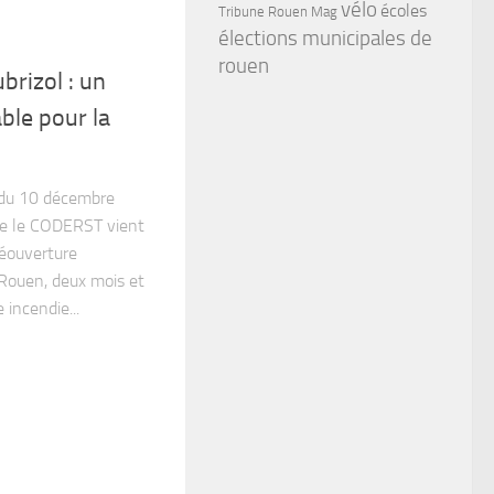
vélo
écoles
Tribune Rouen Mag
élections municipales de
rouen
brizol : un
ble pour la
!
du 10 décembre
e le CODERST vient
réouverture
 Rouen, deux mois et
 incendie...