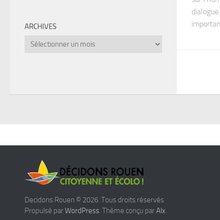
dialogue.
important
ARCHIVES
Archives
Decidons Rouen © 2026. Tous droits réservés
Propulsé par
WordPress
. Thème conçu par
Alx
.