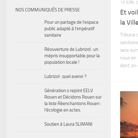
15 JUIN, 
NOS COMMUNIQUÉS DE PRESSE
Et voi
la Vill
Pour un partage de l’espace
public adapté à l’impératif
Tribune 
sanitaire
sanitair
Réouverture de Lubrizol : un
sera sur
mépris insupportable pour la
nous en t
population locale !
dont on n
Lubrizol : quel avenir ?
Génération.s rejoint EELV
Rouen et Décidons Rouen sur
la liste Réenchantons Rouen :
l’écologie en actes.
Soutien à Laura SLIMANI