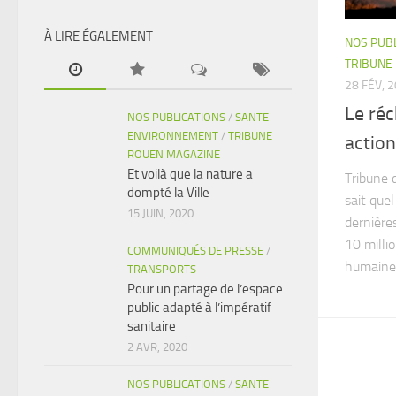
À LIRE ÉGALEMENT
NOS PUB
TRIBUNE
28 FÉV, 
Le ré
NOS PUBLICATIONS
/
SANTE
ENVIRONNEMENT
/
TRIBUNE
action
ROUEN MAGAZINE
Et voilà que la nature a
Tribune 
dompté la Ville
sait quel
15 JUIN, 2020
dernière
10 milli
COMMUNIQUÉS DE PRESSE
/
humaines
TRANSPORTS
Pour un partage de l’espace
public adapté à l’impératif
sanitaire
2 AVR, 2020
NOS PUBLICATIONS
/
SANTE