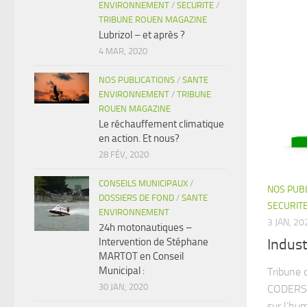
ENVIRONNEMENT
/
SECURITE
/
TRIBUNE ROUEN MAGAZINE
Lubrizol – et après ?
4 MAR, 2020
NOS PUBLICATIONS
/
SANTE
ENVIRONNEMENT
/
TRIBUNE
ROUEN MAGAZINE
Le réchauffement climatique
en action. Et nous?
28 FÉV, 2020
CONSEILS MUNICIPAUX
/
NOS PUB
DOSSIERS DE FOND
/
SANTE
SECURIT
ENVIRONNEMENT
3 JAN, 20
24h motonautiques –
Intervention de Stéphane
Indust
MARTOT en Conseil
Municipal :
Tribune 
30 JAN, 2020
CODERST 
sur l’hum