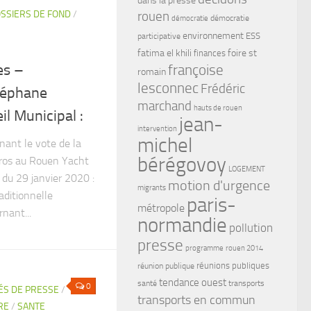
SSIERS DE FOND
/
rouen
démocratie
démocratie
environnement
ESS
participative
fatima el khili
foire st
finances
françoise
es –
romain
lesconnec
Frédéric
téphane
marchand
hauts de rouen
l Municipal :
jean-
intervention
michel
nant le vote de la
bérégovoy
ros au Rouen Yacht
LOGEMENT
 du 29 janvier 2020 :
motion d'urgence
migrants
raditionnelle
paris-
métropole
nant...
normandie
pollution
presse
programme
rouen 2014
réunions publiques
réunion publique
tendance ouest
santé
transports
0
S DE PRESSE
/
transports en commun
RE
/
SANTE