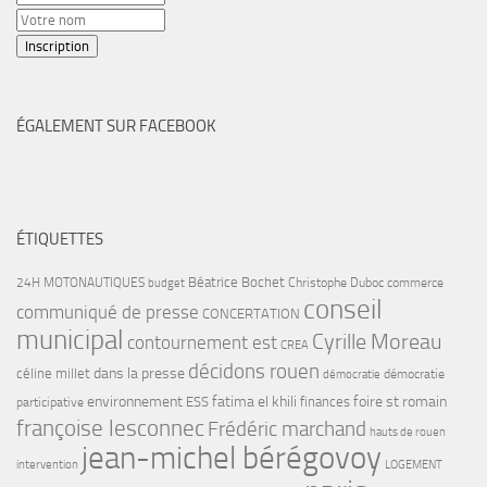
ÉGALEMENT SUR FACEBOOK
ÉTIQUETTES
Béatrice Bochet
24H MOTONAUTIQUES
Christophe Duboc
commerce
budget
conseil
communiqué de presse
CONCERTATION
municipal
Cyrille Moreau
contournement est
CREA
décidons rouen
dans la presse
céline millet
démocratie
démocratie
environnement
fatima el khili
foire st romain
ESS
finances
participative
françoise lesconnec
Frédéric marchand
hauts de rouen
jean-michel bérégovoy
intervention
LOGEMENT