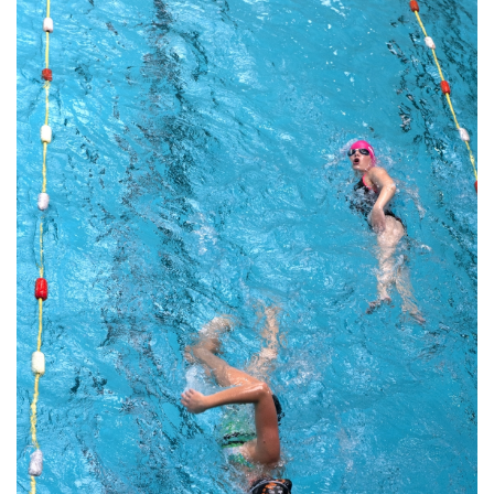
COMMERCE
EMPLOI / IDENTITE / CULTURE
FINANCES
JEUNESSE & ECOLES
SANTE ENVIRONNEMENT
SECURITE
SPORT
TRANSPORTS
VIVRE ENSEMBLE
Vidéos
CLIP DE CAMPAGNE
Présentation du programme
Vos Elu-es