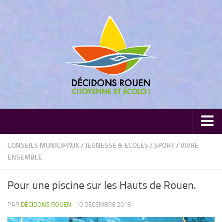
Communiqués de presse
CONSEILS MUNICIPAUX
/
JEUNESSE & ECOLES
/
SPORT
/
VIVRE
ENSEMBLE
Nos publications
Dans la presse
Pour une piscine sur les Hauts de Rouen.
Conseils Municipaux
PAR
DÉCIDONS ROUEN
· 10 DÉCEMBRE 2018
Thématiques