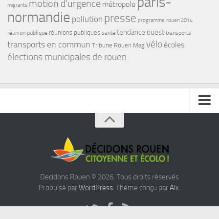
paris-
motion d'urgence
métropole
migrants
normandie
presse
pollution
programme
rouen 2014
tendance ouest
réunions publiques
réunion publique
santé
transports
transports en commun
vélo
écoles
Tribune Rouen Mag
élections municipales de rouen
INSCRIVEZ VOUS A NOTRE NEWSLETTER
Decidons Rouen © 2026. Tous droits réservés
Propulsé par
WordPress
. Thème conçu par
Alx
.