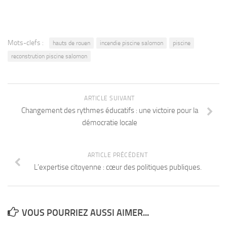
Mots-clefs :
hauts de rouen
incendie piscine salomon
piscine
reconstrution piscine salomon
ARTICLE SUIVANT
Changement des rythmes éducatifs : une victoire pour la
démocratie locale
ARTICLE PRÉCÉDENT
L’expertise citoyenne : cœur des politiques publiques.
VOUS POURRIEZ AUSSI AIMER...