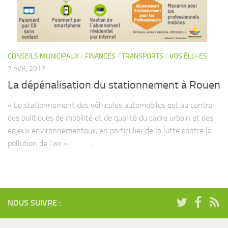
COMMERCE
EMPLOI / IDENTITE / CULTURE
FINANCES
CONSEILS MUNICIPAUX
/
FINANCES
/
TRANSPORTS
/
VOS ÉLU-ES
JEUNESSE & ECOLES
7 AVR, 2017
SANTE ENVIRONNEMENT
La dépénalisation du stationnement à Rouen
SECURITE
« Le stationnement des véhicules automobiles est au centre
SPORT
des politiques de mobilité et de qualité du cadre urbain et des
TRANSPORTS
enjeux environnementaux, en particulier de la lutte contre la
pollution de l’air ». ...
VIVRE ENSEMBLE
Vidéos
CLIP DE CAMPAGNE
Présentation du programme
NOUS SUIVRE :
Vos Elu-es