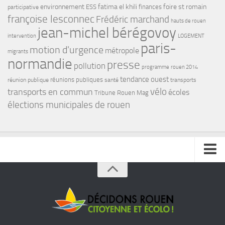
environnement
fatima el khili
foire st romain
ESS
finances
participative
françoise lesconnec
Frédéric marchand
hauts de rouen
jean-michel bérégovoy
intervention
LOGEMENT
paris-
motion d'urgence
métropole
migrants
normandie
presse
pollution
programme
rouen 2014
tendance ouest
réunions publiques
réunion publique
santé
transports
transports en commun
vélo
écoles
Tribune Rouen Mag
élections municipales de rouen
INSCRIVEZ VOUS A NOTRE NEWSLETTER