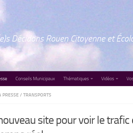
e)s Décidons Rouen Citoyenne et Écol
esse
Conseils Municipaux
Thématiques
Vidéos
Vos
A PRESSE
/
TRANSPORTS
ouveau site pour voir le trafic 