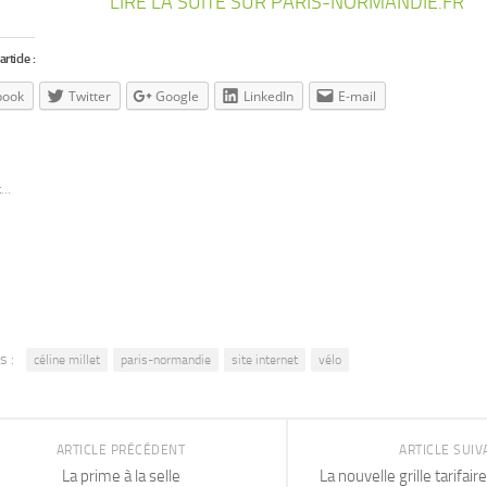
LIRE LA SUITE SUR PARIS-NORMANDIE.FR
rticle :
book
Twitter
Google
LinkedIn
E-mail
t…
s :
céline millet
paris-normandie
site internet
vélo
ARTICLE PRÉCÉDENT
ARTICLE SUIV
La prime à la selle
La nouvelle grille tarifair