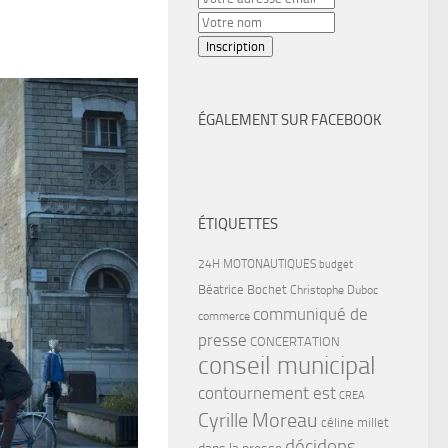
ÉGALEMENT SUR FACEBOOK
ÉTIQUETTES
24H MOTONAUTIQUES
budget
Béatrice Bochet
Christophe Duboc
communiqué de
commerce
presse
CONCERTATION
conseil municipal
contournement est
CREA
Cyrille Moreau
céline millet
décidons
dans la presse