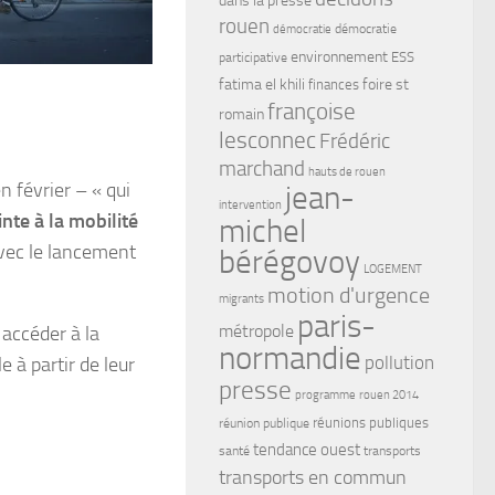
rouen
démocratie
démocratie
environnement
ESS
participative
fatima el khili
foire st
finances
françoise
romain
lesconnec
Frédéric
marchand
hauts de rouen
en février –
«
qui
jean-
intervention
inte à la mobilité
michel
avec le lancement
bérégovoy
LOGEMENT
motion d'urgence
migrants
paris-
métropole
 accéder à la
normandie
pollution
 à partir de leur
presse
programme
rouen 2014
réunions publiques
réunion publique
tendance ouest
santé
transports
transports en commun