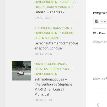
ENVIRONNEMENT
/
SECURITE
/
TRIBUNE ROUEN MAGAZINE
Lubrizol – et après ?
Partager cet a
4 MAR, 2020
Face
NOS PUBLICATIONS
/
SANTE
ENVIRONNEMENT
/
TRIBUNE
WordPress:
ROUEN MAGAZINE
chargemen
Le réchauffement climatique
en action. Et nous?
28 FÉV, 2020
CONSEILS MUNICIPAUX
/
DOSSIERS DE FOND
/
SANTE
ENVIRONNEMENT
Mots-clef
24h motonautiques –
Intervention de Stéphane
MARTOT en Conseil
Municipal :
30 JAN, 2020