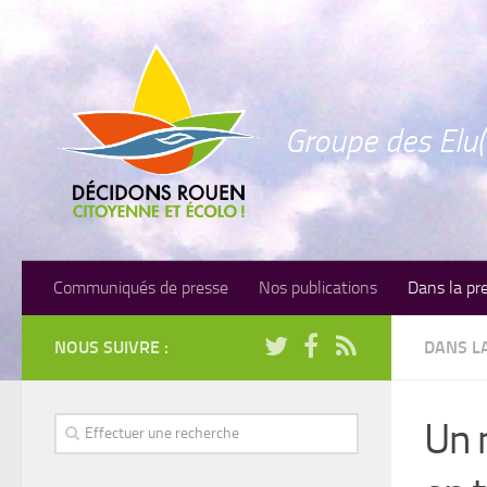
Groupe des Elu(
Communiqués de presse
Nos publications
Dans la pr
NOUS SUIVRE :
DANS L
Un n