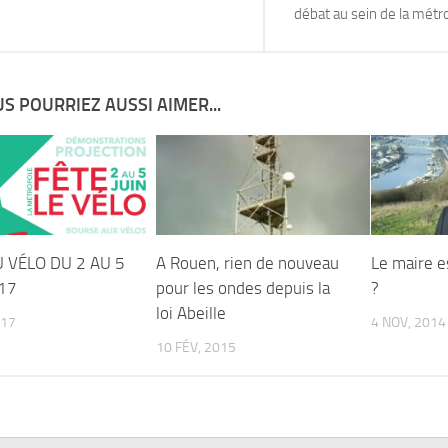
débat au sein de la mét
S POURRIEZ AUSSI AIMER...
U VÉLO DU 2 AU 5
A Rouen, rien de nouveau
Le maire es
017
pour les ondes depuis la
?
loi Abeille
017
4 NOV, 2014
10 FÉV, 2015