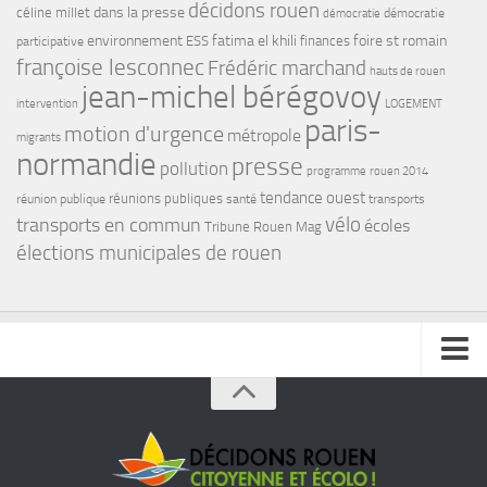
décidons rouen
dans la presse
céline millet
démocratie
démocratie
environnement
fatima el khili
foire st romain
ESS
finances
participative
françoise lesconnec
Frédéric marchand
hauts de rouen
jean-michel bérégovoy
intervention
LOGEMENT
paris-
motion d'urgence
métropole
migrants
normandie
presse
pollution
programme
rouen 2014
tendance ouest
réunions publiques
réunion publique
santé
transports
transports en commun
vélo
écoles
Tribune Rouen Mag
élections municipales de rouen
INSCRIVEZ VOUS A NOTRE NEWSLETTER