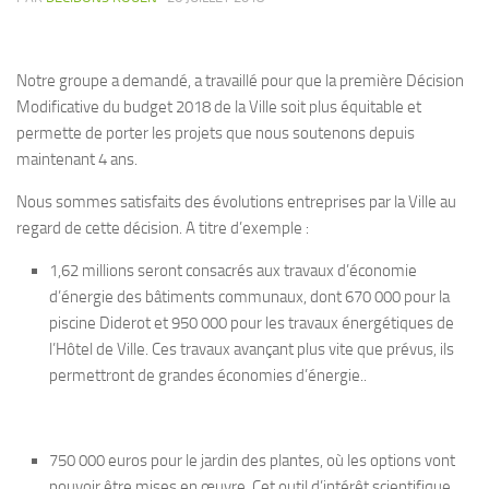
COMMERCE
EMPLOI / IDENTITE / CULTURE
Notre groupe a demandé, a travaillé pour que la première Décision
FINANCES
Modificative du budget 2018 de la Ville soit plus équitable et
permette de porter les projets que nous soutenons depuis
JEUNESSE & ECOLES
maintenant 4 ans.
SANTE ENVIRONNEMENT
Nous sommes satisfaits des évolutions entreprises par la Ville au
SECURITE
regard de cette décision. A titre d’exemple :
SPORT
1,62 millions seront consacrés aux travaux d’économie
TRANSPORTS
d’énergie des bâtiments communaux, dont 670 000 pour la
VIVRE ENSEMBLE
piscine Diderot et 950 000 pour les travaux énergétiques de
l’Hôtel de Ville. Ces travaux avançant plus vite que prévus, ils
Vidéos
permettront de grandes économies d’énergie..
CLIP DE CAMPAGNE
Présentation du programme
750 000 euros pour le jardin des plantes, où les options vont
Vos Elu-es
pouvoir être mises en œuvre. Cet outil d’intérêt scientifique,