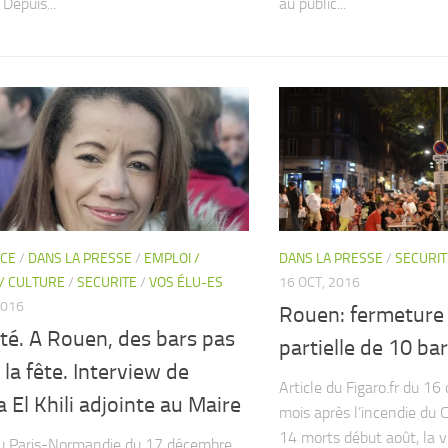
 Depuis...
au public...
CE
/
DANS LA PRESSE
/
EMPLOI /
DANS LA PRESSE
/
SECURIT
 / CULTURE
/
SECURITE
/
VOS ÉLU-ES
16 OCT, 2016
2016
Rouen: fermeture 
té. A Rouen, des bars pas
partielle de 10 ba
 la fête. Interview de
Article du Figaro.fr du 1
 El Khili adjointe au Maire
mois après l’incendie du C
14 morts début août, la v
du Paris-Normandie du 17 décembre