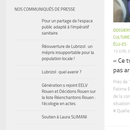
NOS COMMUNIQUÉS DE PRESSE
Pour un partage de l’espace
public adapté à l’impératif
DOSSIER
sanitaire
CULTURE
ÉLU-ES
Réouverture de Lubrizol : un
13 JUIN, 
mépris insupportable pour la
population locale !
« Ce t
pas ar
Lubrizol : quel avenir ?
Près de 
Génération.s rejoint EELV
Fatima E
Rouen et Décidons Rouen sur
de la co
la liste Réenchantons Rouen :
situatio
l’écologie en actes.
# Quelle.
Soutien à Laura SLIMANI