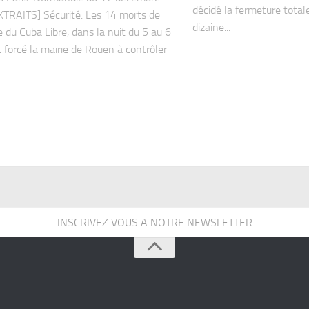
décidé la fermeture totale
TRAITS] Sécurité. Les 14 morts de
dizaine...
e du Cuba Libre, dans la nuit du 5 au 6
t forcé la mairie de Rouen à contrôler
INSCRIVEZ VOUS A NOTRE NEWSLETTER