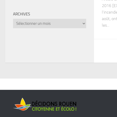
2016 [EX
l’incendi
ARCHIVES
août, on
Archives
les...