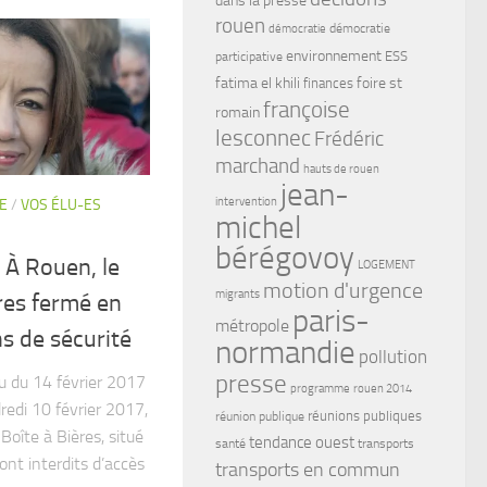
rouen
démocratie
démocratie
environnement
ESS
participative
fatima el khili
foire st
finances
françoise
romain
lesconnec
Frédéric
marchand
hauts de rouen
jean-
intervention
E
/
VOS ÉLU-ES
michel
bérégovoy
 À Rouen, le
LOGEMENT
motion d'urgence
migrants
res fermé en
paris-
métropole
ns de sécurité
normandie
pollution
presse
u du 14 février 2017
programme
rouen 2014
edi 10 février 2017,
réunions publiques
réunion publique
 Boîte à Bières, situé
tendance ouest
santé
transports
ont interdits d’accès
transports en commun