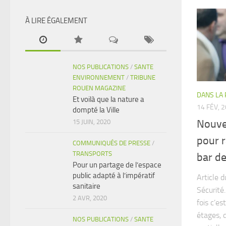
À LIRE ÉGALEMENT
NOS PUBLICATIONS
/
SANTE
ENVIRONNEMENT
/
TRIBUNE
ROUEN MAGAZINE
DANS LA
Et voilà que la nature a
14 FÉV, 
dompté la Ville
Nouvel
15 JUIN, 2020
pour r
COMMUNIQUÉS DE PRESSE
/
TRANSPORTS
bar d
Pour un partage de l’espace
public adapté à l’impératif
Article 
sanitaire
Sécurité.
2 AVR, 2020
fois c’e
étages, 
NOS PUBLICATIONS
/
SANTE