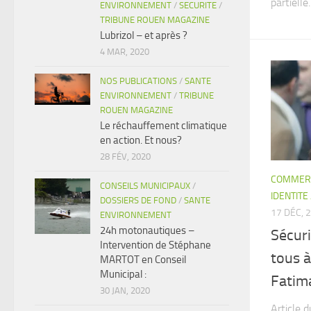
partielle.
ENVIRONNEMENT
/
SECURITE
/
TRIBUNE ROUEN MAGAZINE
Lubrizol – et après ?
4 MAR, 2020
NOS PUBLICATIONS
/
SANTE
ENVIRONNEMENT
/
TRIBUNE
ROUEN MAGAZINE
Le réchauffement climatique
en action. Et nous?
28 FÉV, 2020
COMMER
CONSEILS MUNICIPAUX
/
IDENTITE
DOSSIERS DE FOND
/
SANTE
17 DÉC, 
ENVIRONNEMENT
24h motonautiques –
Sécuri
Intervention de Stéphane
tous à
MARTOT en Conseil
Municipal :
Fatima
30 JAN, 2020
Article 