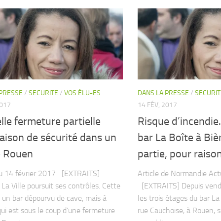
 PRESSE
/
SECURITE
/
VOS ÉLU-ES
DANS LA PRESSE
/
SECURIT
2017
14 FÉV, 2017
le fermeture partielle
Risque d’incendie.
aison de sécurité dans un
bar La Boîte à Biè
e Rouen
partie, pour raiso
du 14 février 2017 [EXTRAITS]
Article de Normandie Act
 La Ville poursuit ses contrôles. Cette
[EXTRAITS] Depuis vendr
st un bar dépourvu de cave, mais à
les trois étages du bar La
qui est sous le coup d’une fermeture
rue Cauchoise, à Rouen, s