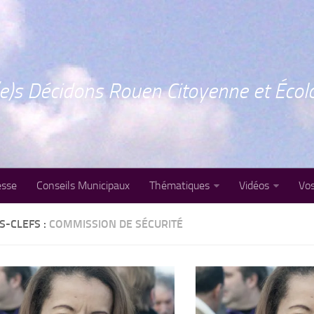
e)s Décidons Rouen Citoyenne et Écol
esse
Conseils Municipaux
Thématiques
Vidéos
Vos
S-CLEFS :
COMMISSION DE SÉCURITÉ