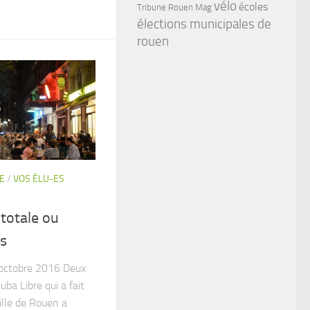
vélo
écoles
Tribune Rouen Mag
élections municipales de
rouen
E
/
VOS ÉLU-ES
totale ou
rs
6 octobre 2016 Deux
uba Libre qui a fait
ille de Rouen a