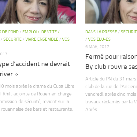
S DE FOND
/
EMPLOI / IDENTITE /
DANS LA PRESSE
/
SECURIT
/
SECURITE
/
VIVRE ENSEMBLE
/
VOS
/
VOS ÉLU-ES
6 MAR, 2017
2017
Fermé pour raison 
ype d’accident ne devrait
By club rouvre se
river »
Article du PN du 31 mars
10 mois après le drame du Cuba Libre
club de la rue de l’Ancie
l Khili, adjointe de Rouen en charge
vendredi, après cinq mois
mmission de sécurité, revient sur la
travaux réclamés par la Vi
n rouennaise des bars et restaurants.
Après...
..