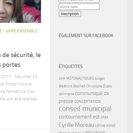
E
/
VIVRE ENSEMBLE
ÉGALEMENT SUR FACEBOOK
de sécurité, le
s portes
ÉTIQUETTES
 2017 Sécurité. Le
24H MOTONAUTIQUES
budget
nne-Prison rouvre
Béatrice Bochet
Christophe Duboc
 de fermeture. Les
communiqué de
commerce
lle ont été réalisés.
presse
CONCERTATION
conseil municipal
contournement est
CREA
Cyrille Moreau
céline millet
décidons
dans la presse