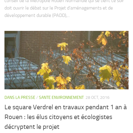
conseil de la Métropole Rouen Normandie qui se tient ce soir
doit ouvrir le débat sur le Projet d’aménagements et de
développement durable (PADD),...
DANS LA PRESSE
/
SANTE ENVIRONNEMENT
28 OCT, 2016
Le square Verdrel en travaux pendant 1 an à
Rouen : les élus citoyens et écologistes
décryptent le projet