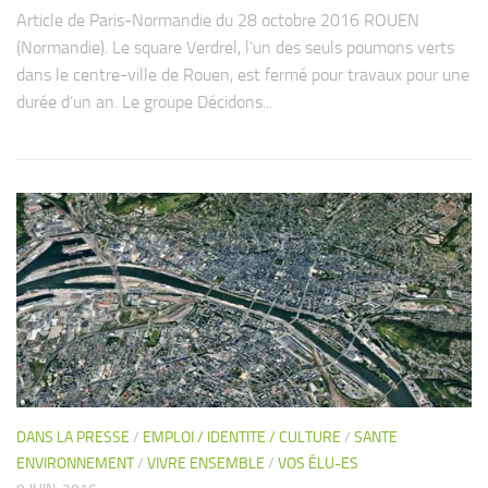
Article de Paris-Normandie du 28 octobre 2016 ROUEN
(Normandie). Le square Verdrel, l’un des seuls poumons verts
dans le centre-ville de Rouen, est fermé pour travaux pour une
durée d’un an. Le groupe Décidons...
DANS LA PRESSE
/
EMPLOI / IDENTITE / CULTURE
/
SANTE
ENVIRONNEMENT
/
VIVRE ENSEMBLE
/
VOS ÉLU-ES