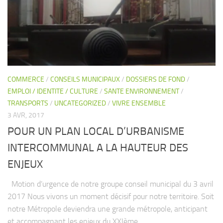
Nous contacter
COMMERCE
/
CONSEILS MUNICIPAUX
/
DOSSIERS DE FOND
/
EMPLOI / IDENTITE / CULTURE
/
SANTE ENVIRONNEMENT
/
TRANSPORTS
/
UNCATEGORIZED
/
VIVRE ENSEMBLE
3 AVR, 2017
POUR UN PLAN LOCAL D’URBANISME
INTERCOMMUNAL A LA HAUTEUR DES
ENJEUX
Motion d’urgence de notre groupe conseil municipal du 3 avril
2017 Nous vivons un moment décisif pour notre territoire. Soit
notre Métropole deviendra une grande métropole, anticipant
et accompagnant les enjeux du XXIème...