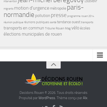
intervention
LOGEMENT
paris-
motion d'urgence
métropole
migrants
normandie
presse
pollution
programme
rouen 2014
tendance ouest
réunions publiques
réunion publique
santé
transports
transports en commun
vélo
écoles
Tribune Rouen Mag
élections municipales de rouen
INSCRIVEZ VOUS A NOTRE NEWSLETTER
Decidons Rouen © 2026. Tous droits réservés
Propulsé par
WordPress
. Thème conçu par
Alx
.