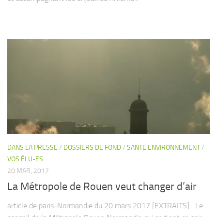
DANS LA PRESSE
/
DOSSIERS DE FOND
/
SANTE ENVIRONNEMENT
/
VOS ÉLU-ES
20 MAR, 2017
La Métropole de Rouen veut changer d’air
article de paris-Normandie du 20 mars 2017 [EXTRAITS] Le