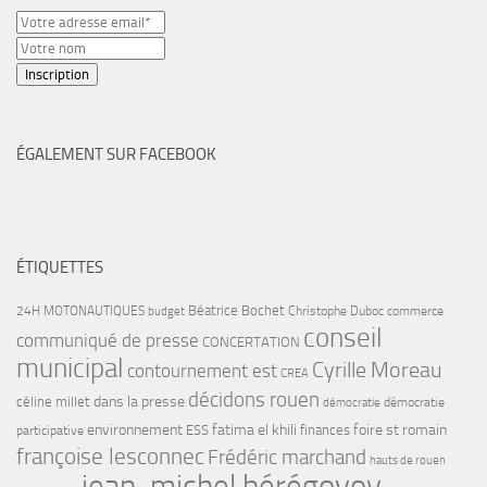
ÉGALEMENT SUR FACEBOOK
ÉTIQUETTES
Béatrice Bochet
24H MOTONAUTIQUES
Christophe Duboc
commerce
budget
conseil
communiqué de presse
CONCERTATION
municipal
Cyrille Moreau
contournement est
CREA
décidons rouen
dans la presse
céline millet
démocratie
démocratie
environnement
fatima el khili
foire st romain
ESS
finances
participative
françoise lesconnec
Frédéric marchand
hauts de rouen
jean-michel bérégovoy